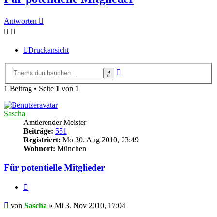
Antworten
Druckansicht
Erweiterte
Suche
Suche
1 Beitrag • Seite
1
von
1
Sascha
Amtierender Meister
Beiträge:
551
Registriert:
Mo 30. Aug 2010, 23:49
Wohnort:
München
Für potentielle Mitglieder
Zitieren
Beitrag
von
Sascha
»
Mi 3. Nov 2010, 17:04