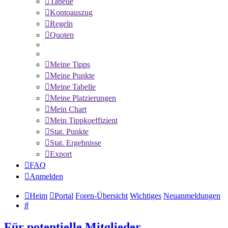
Tabelle
Kontoauszug
Regeln
Quoten
Meine Tipps
Meine Punkte
Meine Tabelle
Meine Platzierungen
Mein Chart
Mein Tippkoeffizient
Stat. Punkte
Stat. Ergebnisse
Export
FAQ
Anmelden
Heim
Portal
Foren-Übersicht
Wichtiges
Neuanmeldungen
Suche
Für potentielle Mitglieder