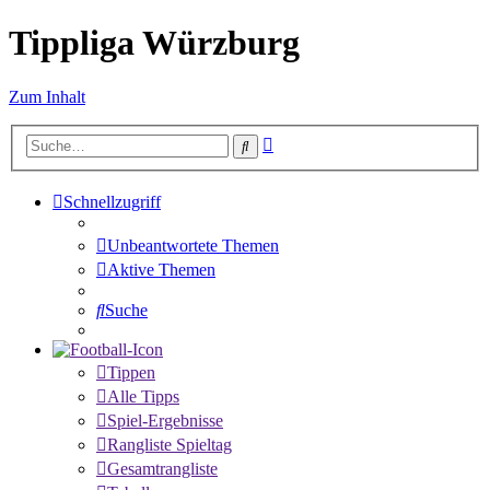
Tippliga Würzburg
Zum Inhalt
Erweiterte
Suche
Suche
Schnellzugriff
Unbeantwortete Themen
Aktive Themen
Suche
Tippen
Alle Tipps
Spiel-Ergebnisse
Rangliste Spieltag
Gesamtrangliste