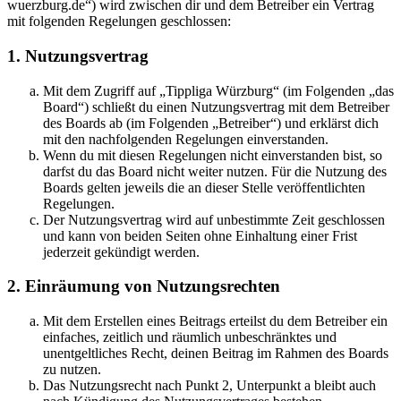
wuerzburg.de“) wird zwischen dir und dem Betreiber ein Vertrag
mit folgenden Regelungen geschlossen:
1. Nutzungsvertrag
Mit dem Zugriff auf „Tippliga Würzburg“ (im Folgenden „das
Board“) schließt du einen Nutzungsvertrag mit dem Betreiber
des Boards ab (im Folgenden „Betreiber“) und erklärst dich
mit den nachfolgenden Regelungen einverstanden.
Wenn du mit diesen Regelungen nicht einverstanden bist, so
darfst du das Board nicht weiter nutzen. Für die Nutzung des
Boards gelten jeweils die an dieser Stelle veröffentlichten
Regelungen.
Der Nutzungsvertrag wird auf unbestimmte Zeit geschlossen
und kann von beiden Seiten ohne Einhaltung einer Frist
jederzeit gekündigt werden.
2. Einräumung von Nutzungsrechten
Mit dem Erstellen eines Beitrags erteilst du dem Betreiber ein
einfaches, zeitlich und räumlich unbeschränktes und
unentgeltliches Recht, deinen Beitrag im Rahmen des Boards
zu nutzen.
Das Nutzungsrecht nach Punkt 2, Unterpunkt a bleibt auch