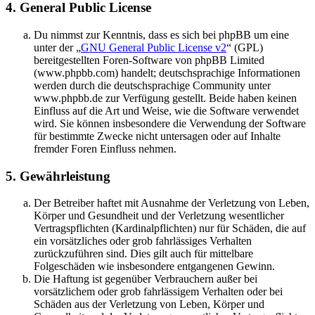
4. General Public License
Du nimmst zur Kenntnis, dass es sich bei phpBB um eine
unter der „
GNU General Public License v2
“ (GPL)
bereitgestellten Foren-Software von phpBB Limited
(www.phpbb.com) handelt; deutschsprachige Informationen
werden durch die deutschsprachige Community unter
www.phpbb.de zur Verfügung gestellt. Beide haben keinen
Einfluss auf die Art und Weise, wie die Software verwendet
wird. Sie können insbesondere die Verwendung der Software
für bestimmte Zwecke nicht untersagen oder auf Inhalte
fremder Foren Einfluss nehmen.
5. Gewährleistung
Der Betreiber haftet mit Ausnahme der Verletzung von Leben,
Körper und Gesundheit und der Verletzung wesentlicher
Vertragspflichten (Kardinalpflichten) nur für Schäden, die auf
ein vorsätzliches oder grob fahrlässiges Verhalten
zurückzuführen sind. Dies gilt auch für mittelbare
Folgeschäden wie insbesondere entgangenen Gewinn.
Die Haftung ist gegenüber Verbrauchern außer bei
vorsätzlichem oder grob fahrlässigem Verhalten oder bei
Schäden aus der Verletzung von Leben, Körper und