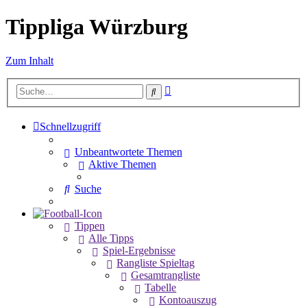
Tippliga Würzburg
Zum Inhalt
Erweiterte
Suche
Suche
Schnellzugriff
Unbeantwortete Themen
Aktive Themen
Suche
Tippen
Alle Tipps
Spiel-Ergebnisse
Rangliste Spieltag
Gesamtrangliste
Tabelle
Kontoauszug