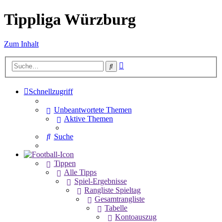
Tippliga Würzburg
Zum Inhalt
Erweiterte
Suche
Suche
Schnellzugriff
Unbeantwortete Themen
Aktive Themen
Suche
Tippen
Alle Tipps
Spiel-Ergebnisse
Rangliste Spieltag
Gesamtrangliste
Tabelle
Kontoauszug