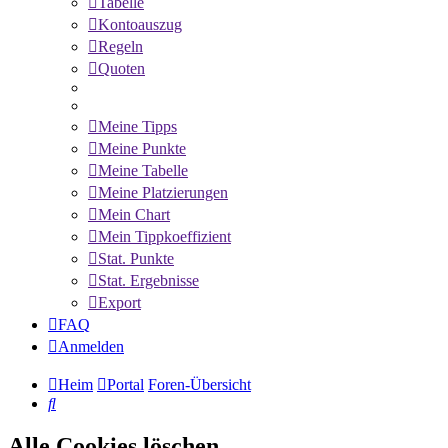
Tabelle
Kontoauszug
Regeln
Quoten
Meine Tipps
Meine Punkte
Meine Tabelle
Meine Platzierungen
Mein Chart
Mein Tippkoeffizient
Stat. Punkte
Stat. Ergebnisse
Export
FAQ
Anmelden
Heim
Portal
Foren-Übersicht
Suche
Alle Cookies löschen