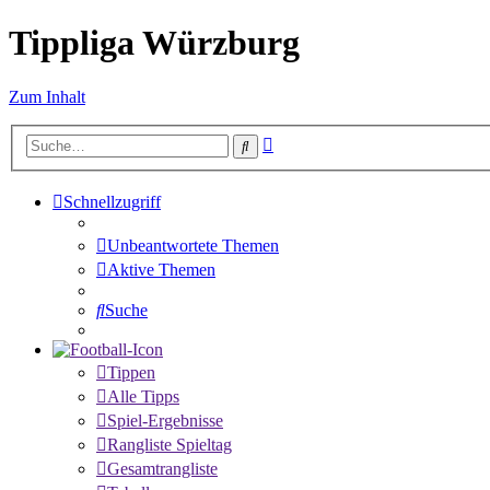
Tippliga Würzburg
Zum Inhalt
Erweiterte
Suche
Suche
Schnellzugriff
Unbeantwortete Themen
Aktive Themen
Suche
Tippen
Alle Tipps
Spiel-Ergebnisse
Rangliste Spieltag
Gesamtrangliste