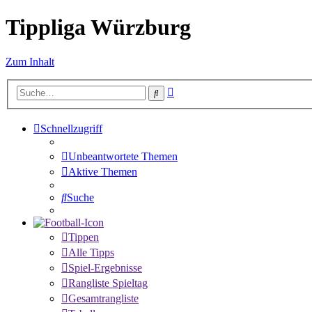
Tippliga Würzburg
Zum Inhalt
Erweiterte
Suche
Suche
Schnellzugriff
Unbeantwortete Themen
Aktive Themen
Suche
Tippen
Alle Tipps
Spiel-Ergebnisse
Rangliste Spieltag
Gesamtrangliste