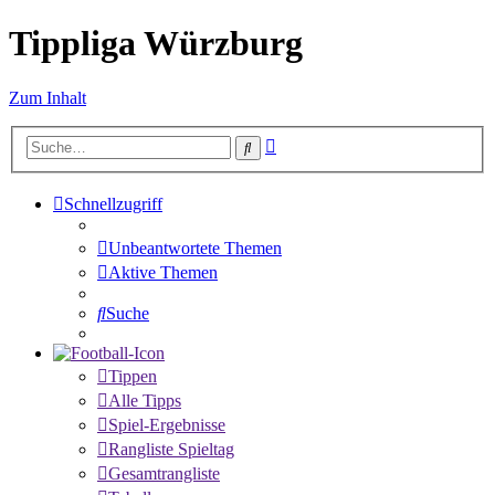
Tippliga Würzburg
Zum Inhalt
Erweiterte
Suche
Suche
Schnellzugriff
Unbeantwortete Themen
Aktive Themen
Suche
Tippen
Alle Tipps
Spiel-Ergebnisse
Rangliste Spieltag
Gesamtrangliste