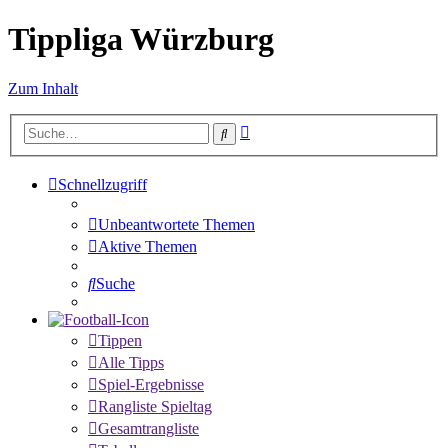
Tippliga Würzburg
Zum Inhalt
Erweiterte
Suche
Suche
Schnellzugriff
Unbeantwortete Themen
Aktive Themen
Suche
Tippen
Alle Tipps
Spiel-Ergebnisse
Rangliste Spieltag
Gesamtrangliste