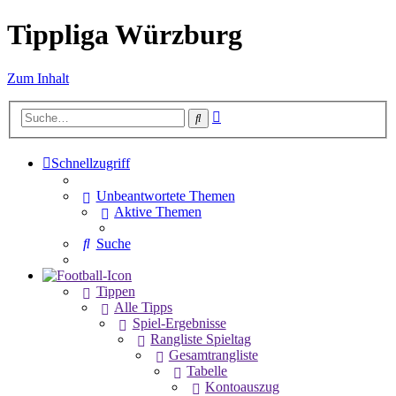
Tippliga Würzburg
Zum Inhalt
Erweiterte
Suche
Suche
Schnellzugriff
Unbeantwortete Themen
Aktive Themen
Suche
Tippen
Alle Tipps
Spiel-Ergebnisse
Rangliste Spieltag
Gesamtrangliste
Tabelle
Kontoauszug