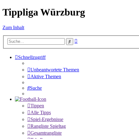
Tippliga Würzburg
Zum Inhalt
Erweiterte
Suche
Suche
Schnellzugriff
Unbeantwortete Themen
Aktive Themen
Suche
Tippen
Alle Tipps
Spiel-Ergebnisse
Rangliste Spieltag
Gesamtrangliste