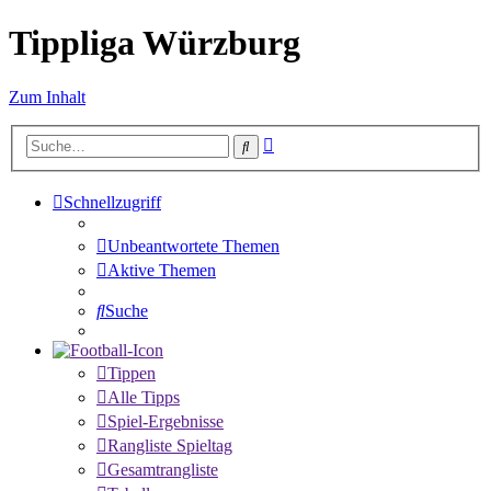
Tippliga Würzburg
Zum Inhalt
Erweiterte
Suche
Suche
Schnellzugriff
Unbeantwortete Themen
Aktive Themen
Suche
Tippen
Alle Tipps
Spiel-Ergebnisse
Rangliste Spieltag
Gesamtrangliste