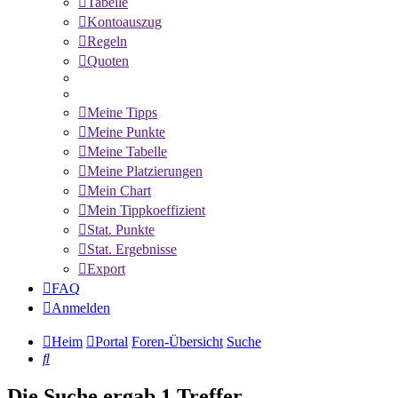
Tabelle
Kontoauszug
Regeln
Quoten
Meine Tipps
Meine Punkte
Meine Tabelle
Meine Platzierungen
Mein Chart
Mein Tippkoeffizient
Stat. Punkte
Stat. Ergebnisse
Export
FAQ
Anmelden
Heim
Portal
Foren-Übersicht
Suche
Suche
Die Suche ergab 1 Treffer