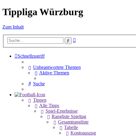
Tippliga Würzburg
Zum Inhalt
Erweiterte
Suche
Suche
Schnellzugriff
Unbeantwortete Themen
Aktive Themen
Suche
Tippen
Alle Tipps
Spiel-Ergebnisse
Rangliste Spieltag
Gesamtrangliste
Tabelle
Kontoauszug