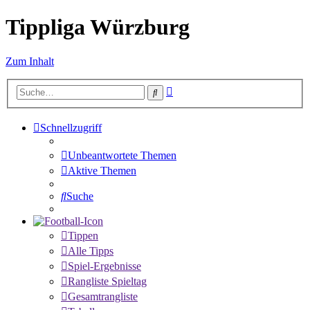
Tippliga Würzburg
Zum Inhalt
Erweiterte
Suche
Suche
Schnellzugriff
Unbeantwortete Themen
Aktive Themen
Suche
Tippen
Alle Tipps
Spiel-Ergebnisse
Rangliste Spieltag
Gesamtrangliste