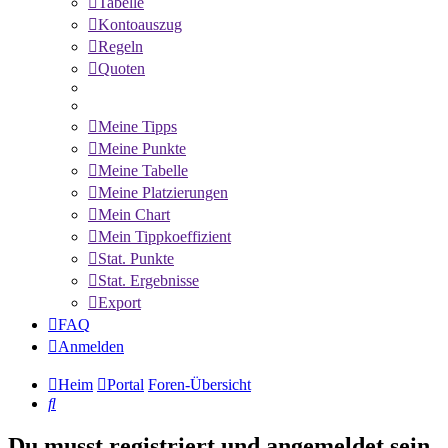
Tabelle
Kontoauszug
Regeln
Quoten
Meine Tipps
Meine Punkte
Meine Tabelle
Meine Platzierungen
Mein Chart
Mein Tippkoeffizient
Stat. Punkte
Stat. Ergebnisse
Export
FAQ
Anmelden
Heim
Portal
Foren-Übersicht
Suche
Du musst registriert und angemeldet sein,