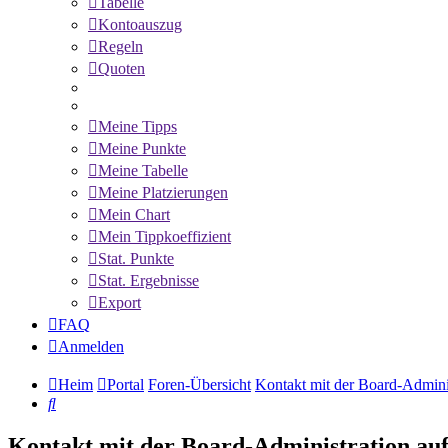
Tabelle
Kontoauszug
Regeln
Quoten
Meine Tipps
Meine Punkte
Meine Tabelle
Meine Platzierungen
Mein Chart
Mein Tippkoeffizient
Stat. Punkte
Stat. Ergebnisse
Export
FAQ
Anmelden
Heim
Portal
Foren-Übersicht
Kontakt mit der Board-Admini
Suche
Kontakt mit der Board-Administration a