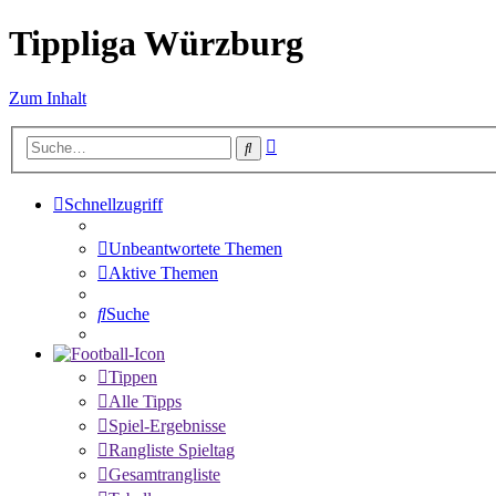
Tippliga Würzburg
Zum Inhalt
Erweiterte
Suche
Suche
Schnellzugriff
Unbeantwortete Themen
Aktive Themen
Suche
Tippen
Alle Tipps
Spiel-Ergebnisse
Rangliste Spieltag
Gesamtrangliste